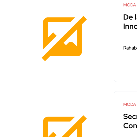
MODA
De l
Inn
Rahab
MODA
Sec
Con