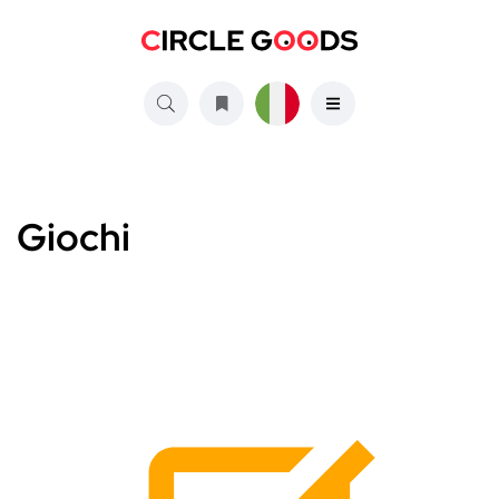
Giochi