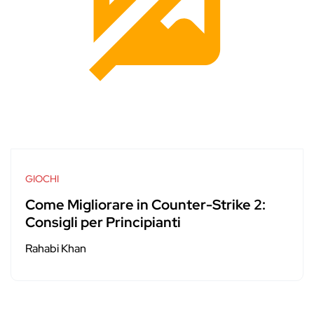
GIOCHI
Come Migliorare in Counter-Strike 2:
Consigli per Principianti
Rahabi Khan