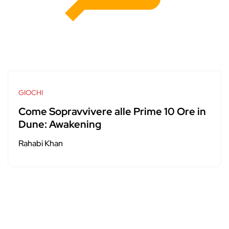
GIOCHI
Come Sopravvivere alle Prime 10 Ore in
Dune: Awakening
Rahabi Khan