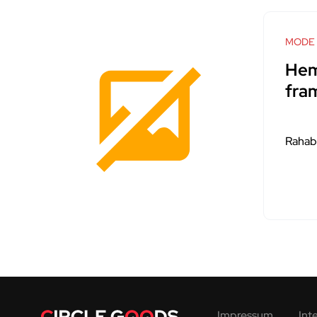
MODE
Hem
fra
Rahab
Impressum
Int