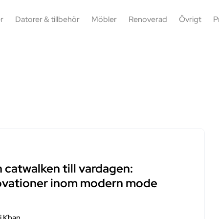
r
Datorer & tillbehör
Möbler
Renoverad
Övrigt
P
 catwalken till vardagen:
ovationer inom modern mode
i Khan