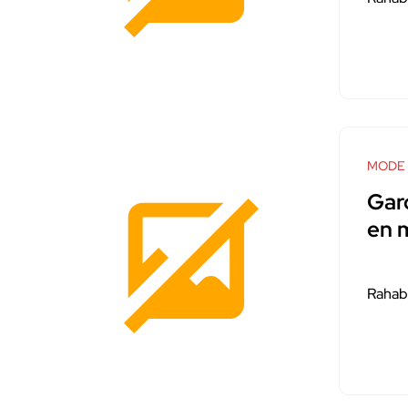
MODE
Gar
en 
Rahab