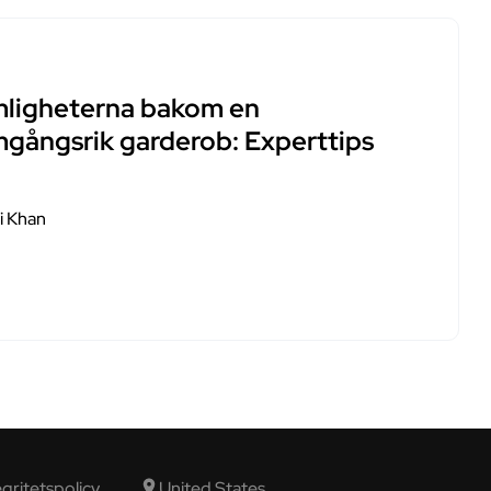
ligheterna bakom en
mgångsrik garderob: Experttips
i Khan
egritetspolicy
United States