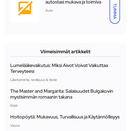
autostasi mukava ja toimiva
TUMMA
Auto
Viimeisimmät artikkelit
Lumelääkevaikutus: Miksi Aivot Voivat Vaikuttaa
Terveyteesi
Liiketoiminta, teollisuus & tiede
The Master and Margarita: Salaisuudet Bulgakovin
mystisimmän romaanin takana
Kirjat
Hoitopöytä: Mukavuus, Turvallisuus ja Käytännöllisyys
Vauva