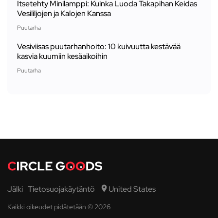
Itsetehty Minilamppi: Kuinka Luoda Takapihan Keidas
Vesililjojen ja Kalojen Kanssa
Puutarha
Vesiviisas puutarhanhoito: 10 kuivuutta kestävää
kasvia kuumiin kesäaikoihin
Puutarha
Jälki
Tietosuojakäytäntö
United States
Kaikki oikeudet pidätetään © 2026