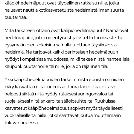
kääpiöhedelmäpuut ovat täydellinen ratkaisu niille, jotka
haluavat nauttia kotikasvatetuista hedelmistä ilman suurta
puutarhaa.
Mitä tarkalleen ottaen ovat kääpiöhedelmäpuut? Nämä ovat
hedelmäpuita, jotka on erityisesti jalostettu tai oksastettu
pysymään pienikokoisina samalla tuottaen täysikokoisia
hedelmiä. Ne tarjoavat kaikki perinteisen hedelmäpuun
hyödyt kompaktissa muodossa, mikä tekee niistä ihanteellisia
kaupunkipuutarhoille tai niille, joilla on rajallinen tila.
Yksi kääpiöhedelmäpuiden tärkeimmistä eduista on niiden
kyky kasvattaa niitä ruukuissa. Tämä tarkoittaa, että voit
helposti siirtää niitä hyödyntääksesi auringonvaloa tai
suojellaksesi niitä ankaroilta sääolosuhteilta. Ruukuissa
kasvatetut kääpiöhedelmäpuut sopivat myös täydellisesti
vuokralaisille tai niille, jotka saattavat joutua muuttamaan
tulevaisuudessa.