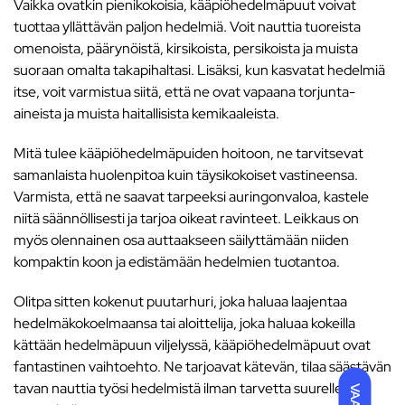
Vaikka ovatkin pienikokoisia, kääpiöhedelmäpuut voivat
tuottaa yllättävän paljon hedelmiä. Voit nauttia tuoreista
omenoista, päärynöistä, kirsikoista, persikoista ja muista
suoraan omalta takapihaltasi. Lisäksi, kun kasvatat hedelmiä
itse, voit varmistua siitä, että ne ovat vapaana torjunta-
aineista ja muista haitallisista kemikaaleista.
Mitä tulee kääpiöhedelmäpuiden hoitoon, ne tarvitsevat
samanlaista huolenpitoa kuin täysikokoiset vastineensa.
Varmista, että ne saavat tarpeeksi auringonvaloa, kastele
niitä säännöllisesti ja tarjoa oikeat ravinteet. Leikkaus on
myös olennainen osa auttaakseen säilyttämään niiden
kompaktin koon ja edistämään hedelmien tuotantoa.
Olitpa sitten kokenut puutarhuri, joka haluaa laajentaa
hedelmäkokoelmaansa tai aloittelija, joka haluaa kokeilla
kättään hedelmäpuun viljelyssä, kääpiöhedelmäpuut ovat
fantastinen vaihtoehto. Ne tarjoavat kätevän, tilaa säästävän
tavan nauttia työsi hedelmistä ilman tarvetta suurelle