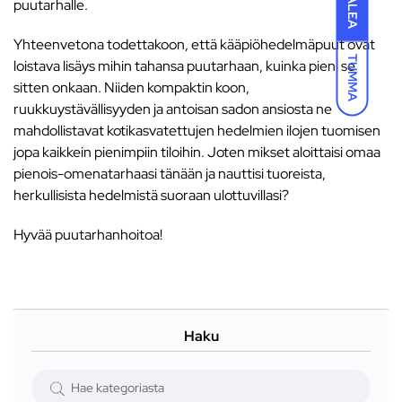
VAALEA
puutarhalle.
Yhteenvetona todettakoon, että kääpiöhedelmäpuut ovat
TUMMA
loistava lisäys mihin tahansa puutarhaan, kuinka pieni se
sitten onkaan. Niiden kompaktin koon,
ruukkuystävällisyyden ja antoisan sadon ansiosta ne
mahdollistavat kotikasvatettujen hedelmien ilojen tuomisen
jopa kaikkein pienimpiin tiloihin. Joten mikset aloittaisi omaa
pienois-omenatarhaasi tänään ja nauttisi tuoreista,
herkullisista hedelmistä suoraan ulottuvillasi?
Hyvää puutarhanhoitoa!
Haku