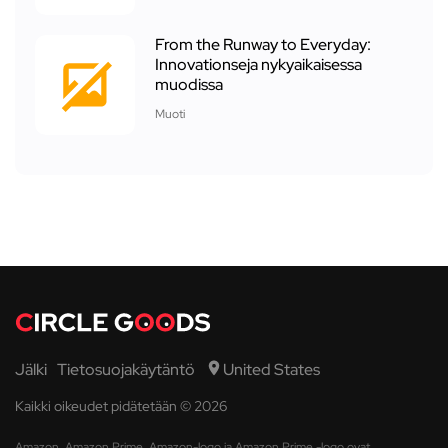
From the Runway to Everyday:
Innovationseja nykyaikaisessa
muodissa
Muoti
Jälki
Tietosuojakäytäntö
United States
Kaikki oikeudet pidätetään © 2026
Amazon, Amazon Prime, Amazon-logo ja Amazon Prime -logo ovat