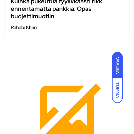
Kuinka pukeutua tyylikkäästi rikk
ennentamatta pankkia: Opas
budjettimuotiin
Rahabi Khan
VAALEA
TUMMA