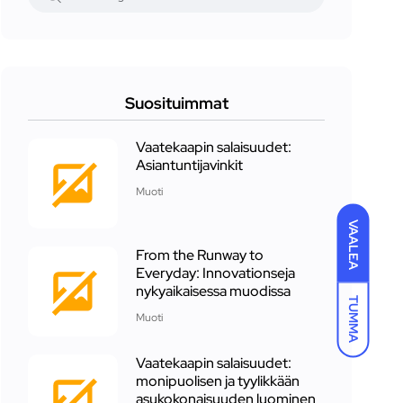
Suosituimmat
Vaatekaapin salaisuudet:
Asiantuntijavinkit
Muoti
VAALEA
From the Runway to
Everyday: Innovationseja
nykyaikaisessa muodissa
TUMMA
Muoti
Vaatekaapin salaisuudet:
monipuolisen ja tyylikkään
asukokonaisuuden luominen