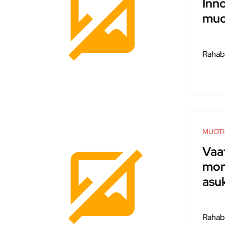
Inn
muo
Rahab
MUOTI
Vaa
mon
asu
Rahab