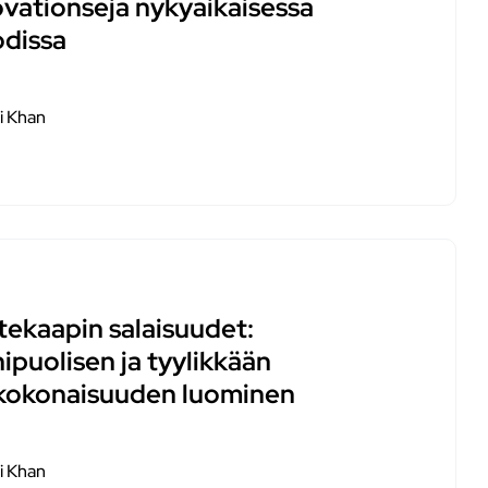
ovationseja nykyaikaisessa
dissa
i Khan
tekaapin salaisuudet:
ipuolisen ja tyylikkään
kokonaisuuden luominen
i Khan