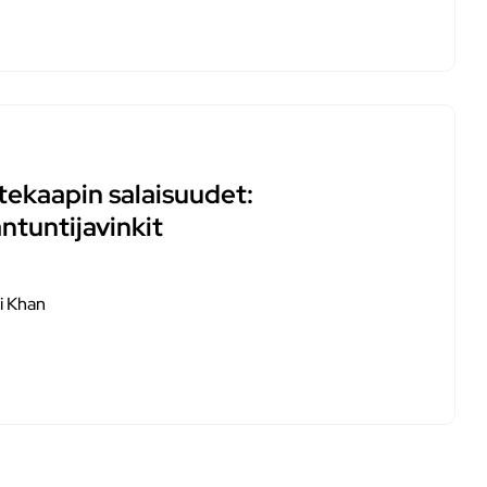
tekaapin salaisuudet:
ntuntijavinkit
i Khan