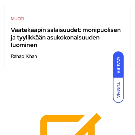
MUOTI
Vaatekaapin salaisuudet: monipuolisen
ja tyylikkään asukokonaisuuden
luominen
Rahabi Khan
VAALEA
TUMMA