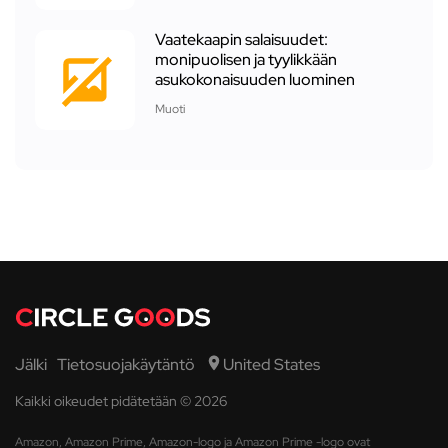
Vaatekaapin salaisuudet:
monipuolisen ja tyylikkään
asukokonaisuuden luominen
Muoti
Jälki
Tietosuojakäytäntö
United States
Kaikki oikeudet pidätetään © 2026
Amazon, Amazon Prime, Amazon-logo ja Amazon Prime -logo ovat