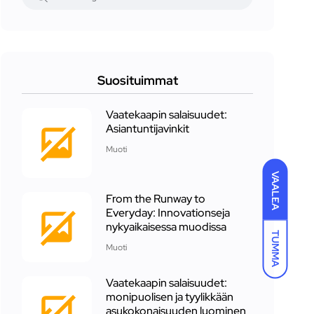
Suosituimmat
Vaatekaapin salaisuudet:
Asiantuntijavinkit
Muoti
VAALEA
From the Runway to
Everyday: Innovationseja
nykyaikaisessa muodissa
TUMMA
Muoti
Vaatekaapin salaisuudet:
monipuolisen ja tyylikkään
asukokonaisuuden luominen