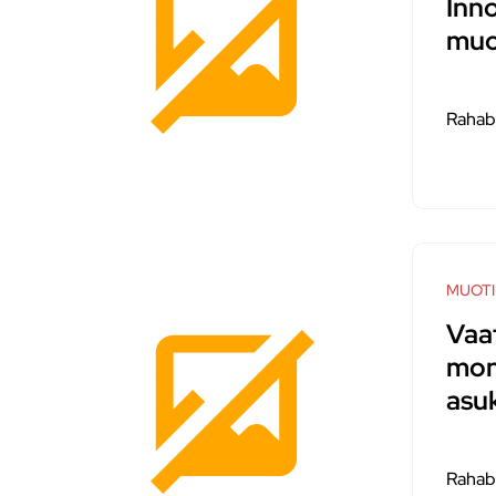
Inn
muo
Rahab
MUOTI
Vaa
mon
asu
Rahab