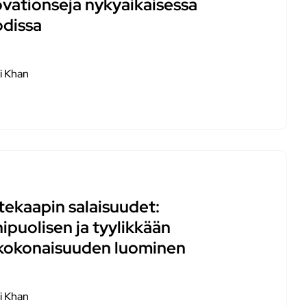
ovationseja nykyaikaisessa
dissa
i Khan
tekaapin salaisuudet:
ipuolisen ja tyylikkään
kokonaisuuden luominen
i Khan