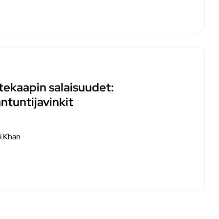
tekaapin salaisuudet:
ntuntijavinkit
i Khan