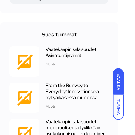
Suosituimmat
Vaatekaapin salaisuudet:
Asiantuntijavinkit
Muoti
VAALEA
From the Runway to
Everyday: Innovationseja
nykyaikaisessa muodissa
TUMMA
Muoti
Vaatekaapin salaisuudet:
monipuolisen ja tyylikkään
asukokonaisuuden luominen