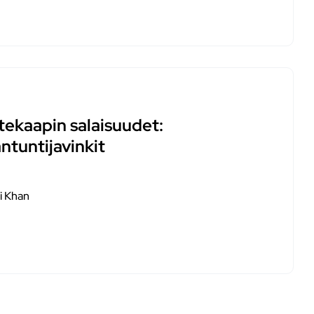
tekaapin salaisuudet:
ntuntijavinkit
i Khan