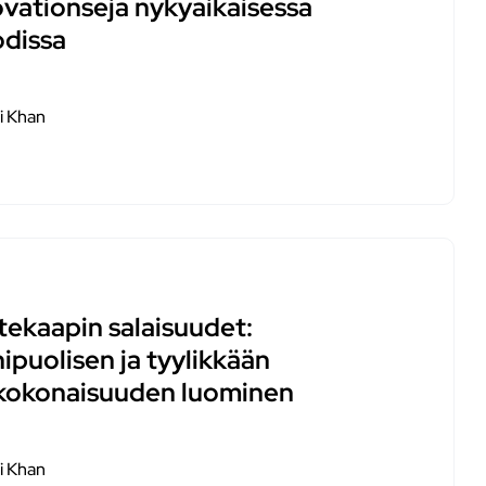
ovationseja nykyaikaisessa
dissa
i Khan
tekaapin salaisuudet:
ipuolisen ja tyylikkään
kokonaisuuden luominen
i Khan