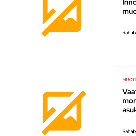
Inn
muo
Rahab
MUOTI
Vaa
mon
asu
Rahab