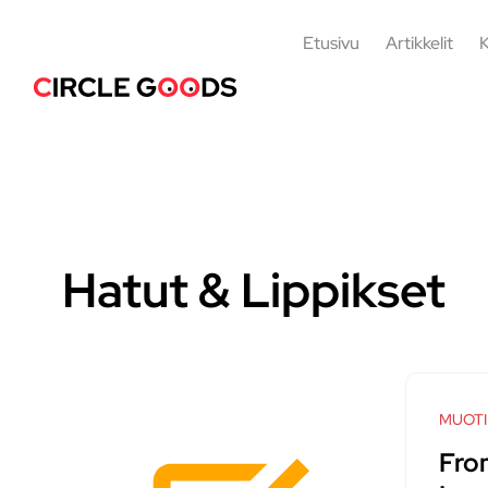
Etusivu
Artikkelit
K
Hatut & Lippikset
MUOTI
Fro