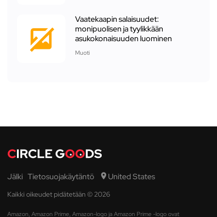
Vaatekaapin salaisuudet:
monipuolisen ja tyylikkään
asukokonaisuuden luominen
Muoti
Jälki
Tietosuojakäytäntö
United States
Kaikki oikeudet pidätetään © 2026
Amazon, Amazon Prime, Amazon-logo ja Amazon Prime -logo ovat