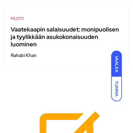
MUOTI
Vaatekaapin salaisuudet: monipuolisen
ja tyylikkään asukokonaisuuden
luominen
Rahabi Khan
VAALEA
TUMMA