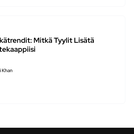
ätrendit: Mitkä Tyylit Lisätä
tekaappiisi
i Khan