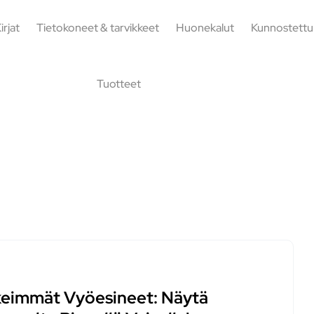
irjat
Tietokoneet & tarvikkeet
Huonekalut
Kunnostettu
Tuotteet
keimmät Vyöesineet: Näytä