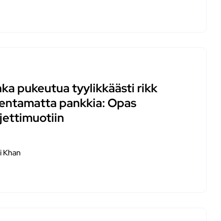
ka pukeutua tyylikkäästi rikk
entamatta pankkia: Opas
jettimuotiin
i Khan