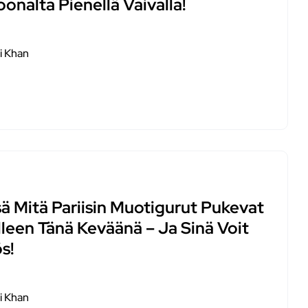
oonalta Pienellä Vaivalla!
i Khan
sä Mitä Pariisin Muotigurut Pukevat
lleen Tänä Keväänä – Ja Sinä Voit
s!
i Khan