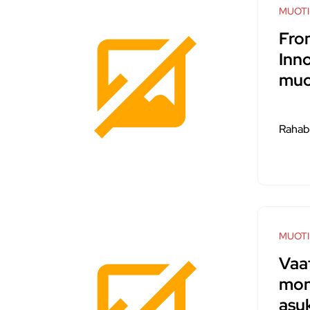
MUOTI
Fro
Inn
muo
Rahab
MUOTI
Vaa
mon
asu