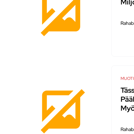
Milj
Rahab
MUOTI
Täs
Pää
Myö
Rahab