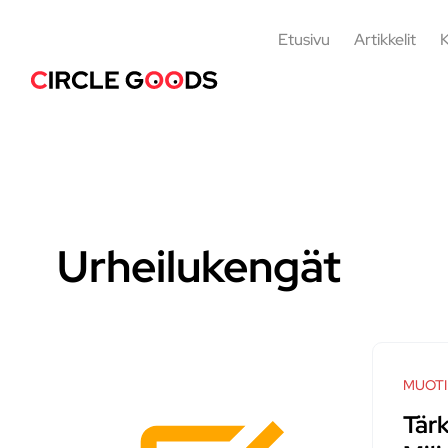
Etusivu
Artikkelit
K
Urheilukengät
MUOTI
Tär