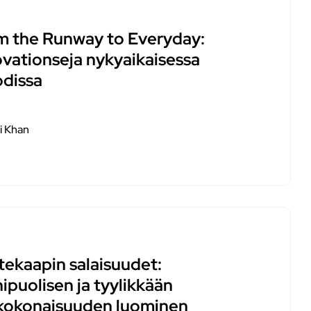
m the Runway to Everyday:
ovationseja nykyaikaisessa
dissa
i Khan
tekaapin salaisuudet:
ipuolisen ja tyylikkään
kokonaisuuden luominen