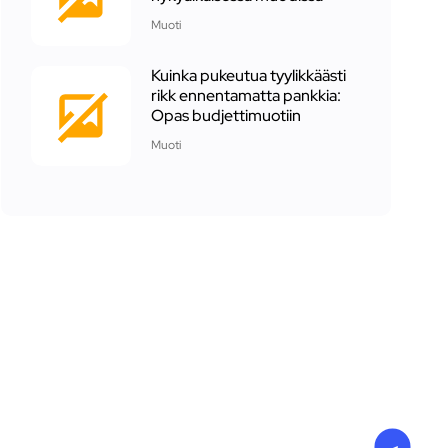
Muoti
Kuinka pukeutua tyylikkäästi
rikk ennentamatta pankkia:
Opas budjettimuotiin
Muoti