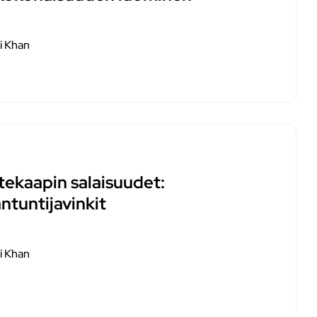
i Khan
tekaapin salaisuudet:
ntuntijavinkit
i Khan