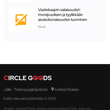
Vaatekaapin salaisuudet:
monipuolisen ja tyylikkään
asukokonaisuuden luominen
Muoti
Jälki
Tietosuojakäytäntö
United States
Kaikki oikeudet pidätetään © 2026
Amazon, Amazon Prime, Amazon-logo ja Amazon Prime -logo ovat