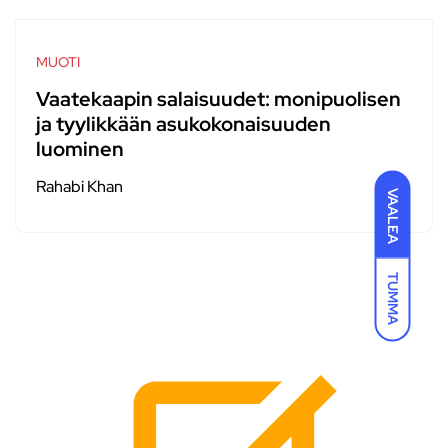
MUOTI
Vaatekaapin salaisuudet: monipuolisen
ja tyylikkään asukokonaisuuden
luominen
Rahabi Khan
VAALEA
TUMMA