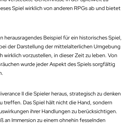
eses Spiel wirklich von anderen RPGs ab und bietet
 herausragendes Beispiel für ein historisches Spiel,
 bei der Darstellung der mittelalterlichen Umgebung
h wirklich vorzustellen, in dieser Zeit zu leben. Von
Bräuchen wurde jeder Aspekt des Spiels sorgfältig
n.
verance II die Spieler heraus, strategisch zu denken
reffen. Das Spiel hält nicht die Hand, sondern
 Auswirkungen ihrer Handlungen zu berücksichtigen.
Maß an Immersion zu einem ohnehin fesselnden