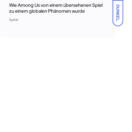
Wie Among Us von einem übersehenen Spiel
DUNKEL
zu einem globalen Phänomen wurde
Spiele