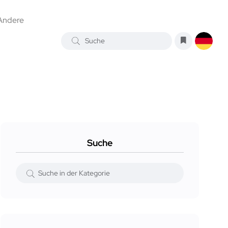
Andere
Suche