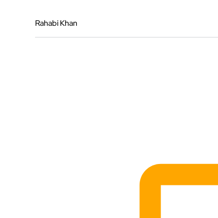
Rahabi Khan