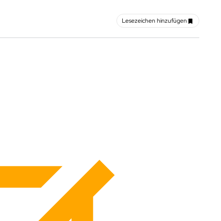
Lesezeichen hinzufügen