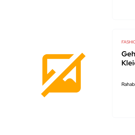
FASHI
Geh
Kle
Rahab