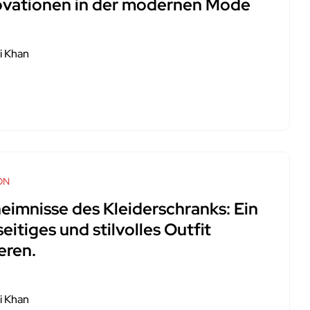
ovationen in der modernen Mode
i Khan
ON
eimnisse des Kleiderschranks: Ein
seitiges und stilvolles Outfit
eren.
i Khan