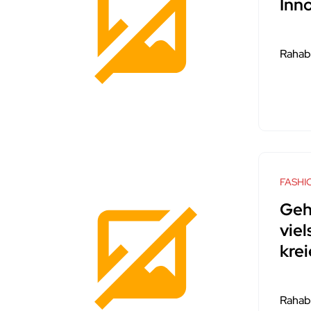
Inn
Rahab
FASHI
Geh
viel
krei
Rahab