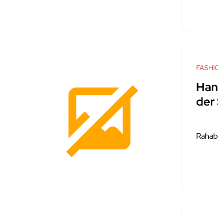
FASHI
Han
der 
Rahab