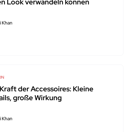
en Look verwandeln können
i Khan
ON
Kraft der Accessoires: Kleine
ails, große Wirkung
i Khan