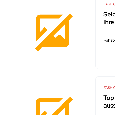
FASHI
Sei
Ihr
Rahab
FASHI
Top
aus