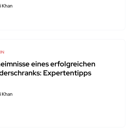
i Khan
ON
eimnisse eines erfolgreichen
iderschranks: Expertentipps
i Khan