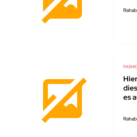
Rahab
FASHI
Hier
die
es a
Rahab