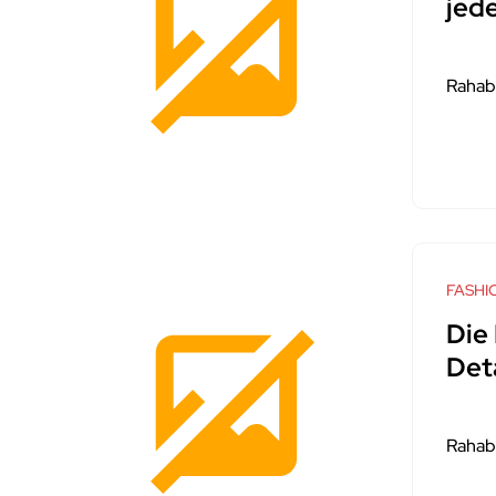
jed
Rahab
FASHI
Die 
Det
Rahab