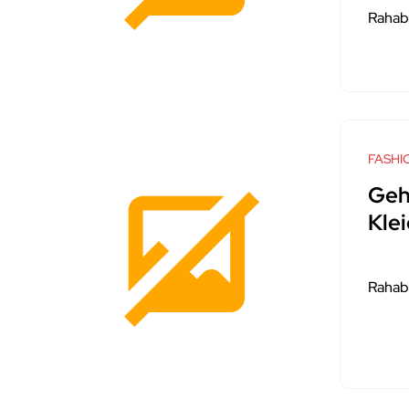
Rahab
FASHI
Geh
Kle
Rahab