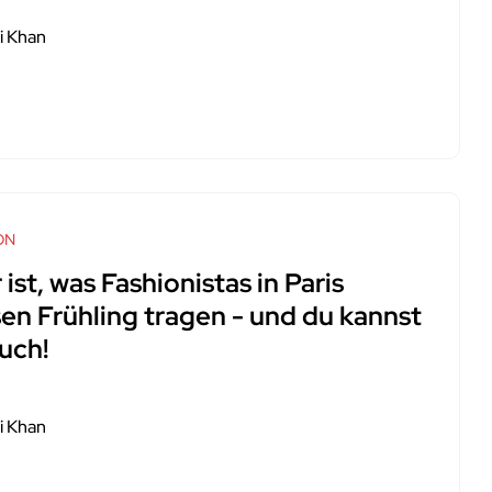
i Khan
ON
 ist, was Fashionistas in Paris
sen Frühling tragen - und du kannst
uch!
i Khan