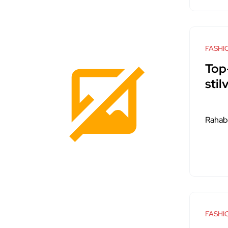
FASHI
Top
stil
Rahab
FASHI