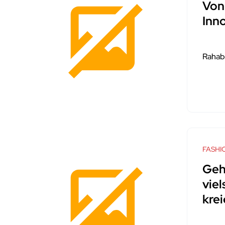
Von
Inn
Rahab
FASHI
Geh
viel
krei