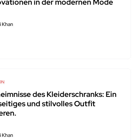
ovationen in der modernen Mode
i Khan
ON
eimnisse des Kleiderschranks: Ein
seitiges und stilvolles Outfit
eren.
i Khan