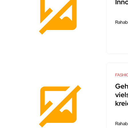
Inn
Rahab
FASHI
Geh
viel
krei
Rahab