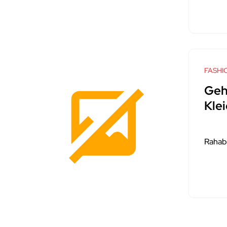
FASHI
Geh
Kle
Rahab