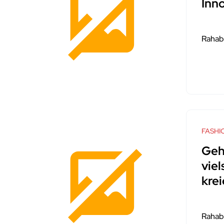
Inn
Rahab
FASHI
Geh
viel
krei
Rahab