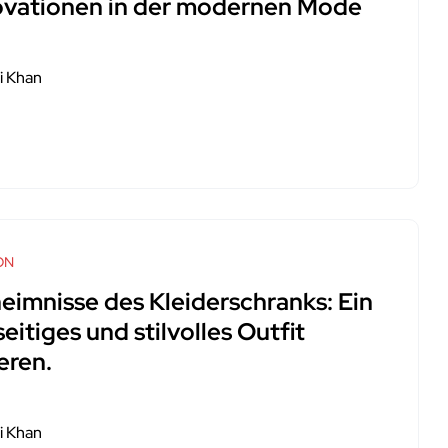
ovationen in der modernen Mode
i Khan
ON
eimnisse des Kleiderschranks: Ein
seitiges und stilvolles Outfit
eren.
i Khan