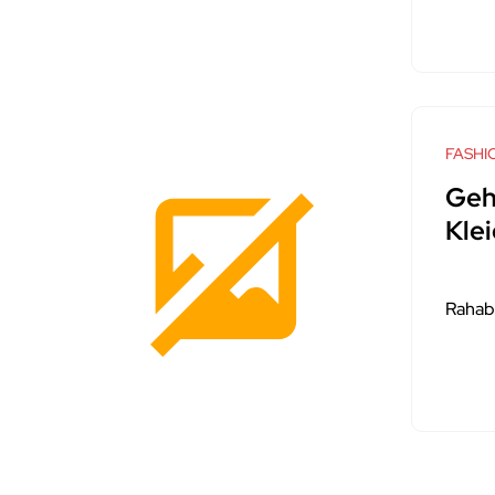
FASHI
Geh
Kle
Rahab