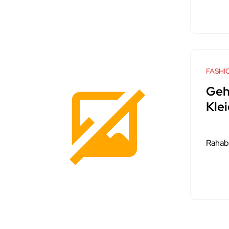
FASHI
Geh
Kle
Rahab