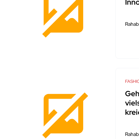
Inn
Rahab
FASHI
Geh
viel
krei
Rahab