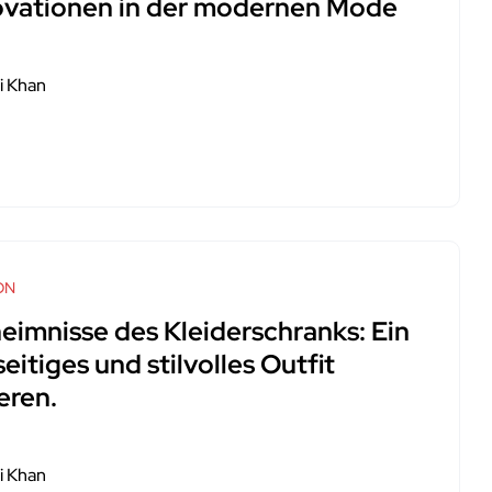
ovationen in der modernen Mode
i Khan
ON
eimnisse des Kleiderschranks: Ein
seitiges und stilvolles Outfit
eren.
i Khan