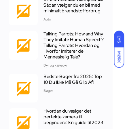
Sådan vælger du en bil med
minimalt brændstofforbrug
Auto
Talking Parrots: How and Why
LYS
They Imitate Human Speech?
Talking Parrots: Hvordan og
Hvorfor Imiterer de
MØRK
Menneskelig Tale?
Dyr og kæledyr
Bedste Bøger fra 2025: Top
10 Du Ikke Må Gå Glip Af!
Bøger
Hvordan du vælger det
perfekte kamera til
begyndere: En guide til 2024