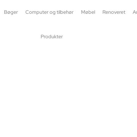
Bøger
Computer og tilbehør
Møbel
Renoveret
A
Produkter